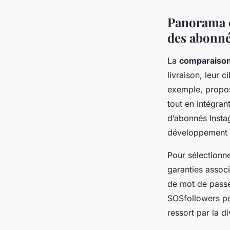
Panorama c
des abonné
La
comparaison
livraison, leur 
exemple, propos
tout en intégran
d’abonnés Insta
développement pr
Pour sélectionn
garanties assoc
de mot de passe
SOSfollowers po
ressort par la d