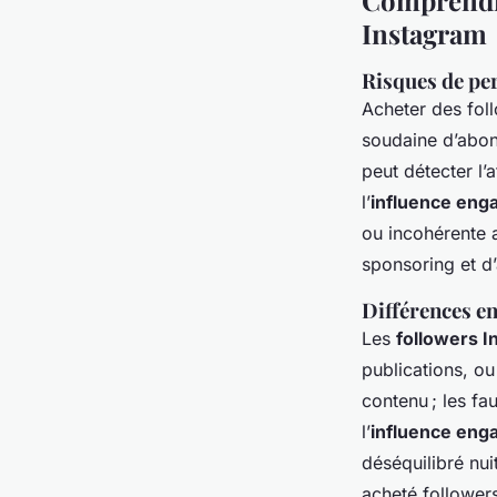
Comprendre 
Instagram
Risques de pe
Acheter des fol
soudaine d’abonn
peut détecter l’
l’
influence eng
ou incohérente al
sponsoring et d’
Différences en
Les
followers I
publications, ou 
contenu ; les fa
l’
influence eng
déséquilibré nui
acheté followers