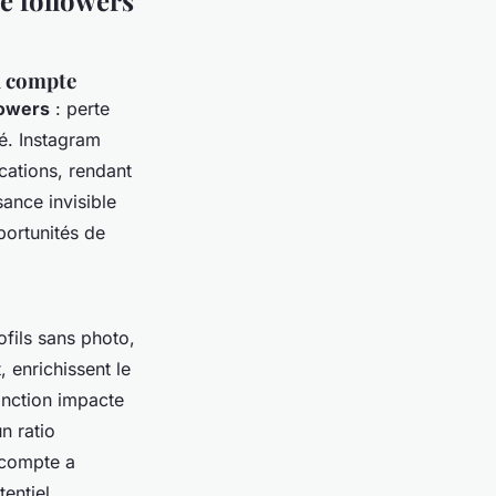
de followers
u compte
llowers
: perte
té. Instagram
ications, rendant
sance invisible
pportunités de
ofils sans photo,
, enrichissent le
tinction impacte
un ratio
 compte a
entiel.