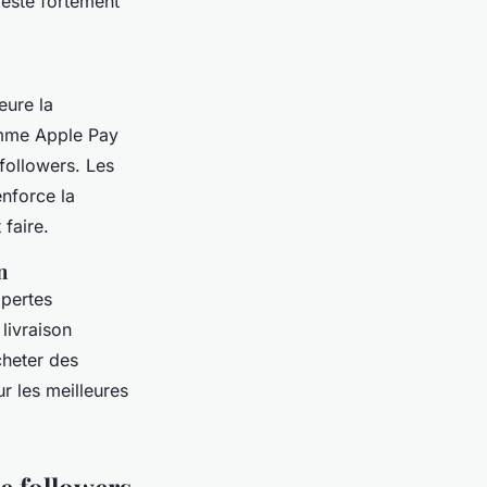
reste fortement
eure la
omme Apple Pay
followers. Les
enforce la
faire.
n
 pertes
livraison
cheter des
ur les meilleures