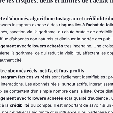
les risques, défis et limites de l’achat 
rte d’abonnés, algorithme Instagram et crédibilité d
lowers Instagram expose à des
risques liés à l’achat de fo
és, sanction via l’algorithme, ou chute brutale de crédibili
afflux d’abonnés non naturels et diminuer la portée des publ
agement avec followers achetés
très incertaine. Une crois
erte l’algorithme, ce qui réduit la visibilité, affectant les o
authenticité.
tre abonnés réels, actifs, et faux profils
nstagram factices vs réels
sont facilement identifiables : pr
interactions. Les abonnés réels, surtout actifs, interagissent
ux se contentent d’un simple nombre dans la liste. Cette dis
agement avec followers achetés
et la qualité d’audience : 
t à la
crédibilité
du compte. Il est important de savoir si un
 pour évaluer la légitimité d’un influenceur ou partenaire pot