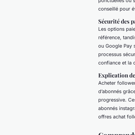
ponctuelles ou s
conseillé pour é
Sécurité des 
Les options pai
référence, tand
ou Google Pay s
processus sécuri
confiance et la 
Explication de
Acheter followe
d’abonnés grâce 
progressive. Ce
abonnés instagra
offres achat fol