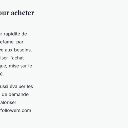
our acheter
r rapidité de
 Zefame, par
ée aux besoins,
iser l'achat
e, mise sur le
é.
 aussi évaluer les
ce de demande
aloriser
t-followers.com