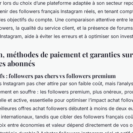
r lors du choix d’une plateforme adaptée à son secteur repo
tenir des followers français Instagram réels, en tenant comp
 des objectifs du compte. Une comparaison attentive entre le
lowers, la qualité du service client, et la présence de forum
Instagram, aide à éviter les erreurs et à optimiser son inves
n, méthodes de paiement et garanties sur
des abonnés
ifs : followers pas chers vs followers premium
Instagram pas cher attire par son faible coût, mais l’analys
ement en souffre : les followers premium, plus onéreux, pr
e et active, essentielle pour optimiser l’impact achat follo
meilleures offres achat followers débutent à moins de deux eur
 internationaux, tandis que cibler des followers français co
oix entre économies et valeur dépend directement de vos obj