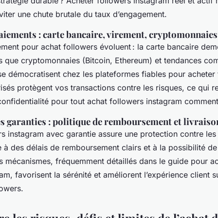
tratégie durable ? Acheter followers instagram réel et actif 
viter une chute brutale du taux d’engagement.
paiements : carte bancaire, virement, cryptomonnaies
ement pour achat followers évoluent : la carte bancaire dem
is que cryptomonnaies (Bitcoin, Ethereum) et tendances c
e démocratisent chez les plateformes fiables pour acheter 
sés protègent vos transactions contre les risques, ce qui r
confidentialité pour tout achat followers instagram comment 
s garanties : politique de remboursement et livraiso
rs instagram avec garantie assure une protection contre les
à des délais de remboursement clairs et à la possibilité de 
s mécanismes, fréquemment détaillés dans le guide pour a
m, favorisent la sérénité et améliorent l’expérience client s
lowers.