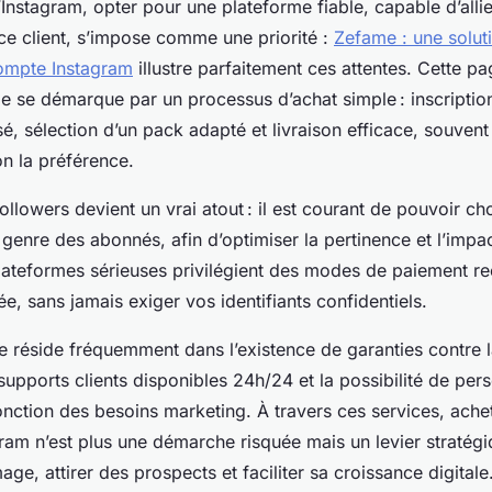
’Instagram, opter pour une plateforme fiable, capable d’allier
ice client, s’impose comme une priorité :
Zefame : une soluti
ompte Instagram
illustre parfaitement ces attentes. Cette pa
se démarque par un processus d’achat simple : inscription
é, sélection d’un pack adapté et livraison efficace, souvent
n la préférence.
ollowers devient un vrai atout : il est courant de pouvoir cho
e genre des abonnés, afin d’optimiser la pertinence et l’impa
lateformes sérieuses privilégient des modes de paiement r
ée, sans jamais exiger vos identifiants confidentiels.
e réside fréquemment dans l’existence de garanties contre l
upports clients disponibles 24h/24 et la possibilité de per
onction des besoins marketing. À travers ces services, ache
gram n’est plus une démarche risquée mais un levier stratég
age, attirer des prospects et faciliter sa croissance digitale