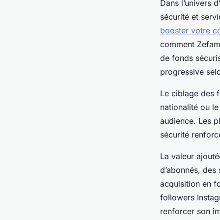
Dans l’univers d
sécurité et serv
booster votre c
comment Zefame 
de fonds sécuris
progressive selo
Le ciblage des f
nationalité ou l
audience. Les p
sécurité renforc
La valeur ajouté
d’abonnés, des s
acquisition en f
followers Insta
renforcer son im