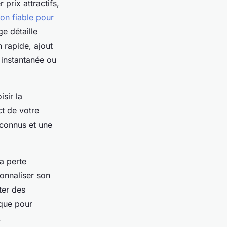
 prix attractifs,
on fiable pour
ge détaille
 rapide, ajout
 instantanée ou
isir la
ct de votre
econnus et une
a perte
sonnaliser son
ter des
ique pour
.