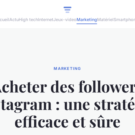
cueil
Actu
High tech
Internet
Jeux-video
Marketing
Matériel
Smartpho
MARKETING
cheter des followe
stagram : une straté
efficace et sûre