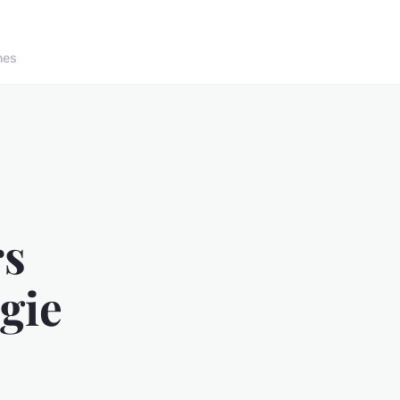
nes
rs
gie