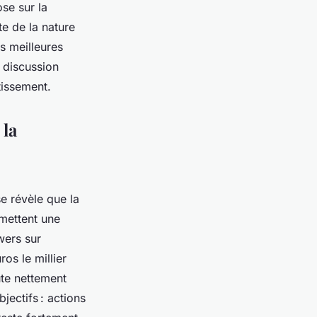
se sur la
te de la nature
s meilleures
s discussion
tissement.
 la
e révèle que la
omettent une
wers sur
os le millier
ûte nettement
ectifs : actions