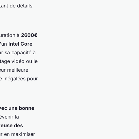
tant de détails
uration à
2600€
d'un
Intel Core
par sa capacité à
ntage vidéo ou le
ur meilleure
té inégalées pour
avec une bonne
venir la
reuse des
ur en maximiser