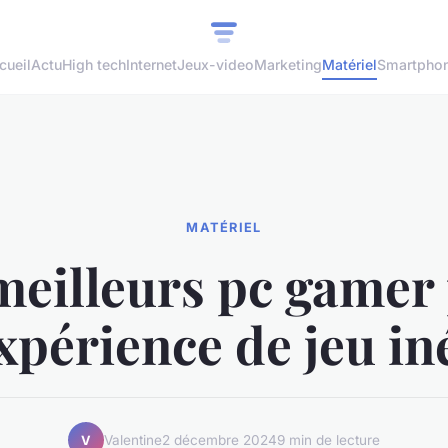
cueil
Actu
High tech
Internet
Jeux-video
Marketing
Matériel
Smartpho
MATÉRIEL
meilleurs pc gamer
xpérience de jeu in
Valentine
2 décembre 2024
9 min de lecture
V