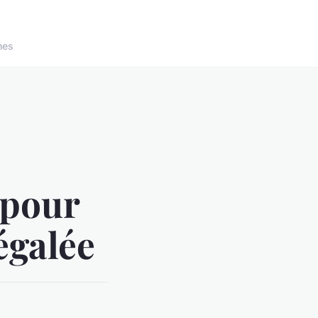
nes
 pour
égalée