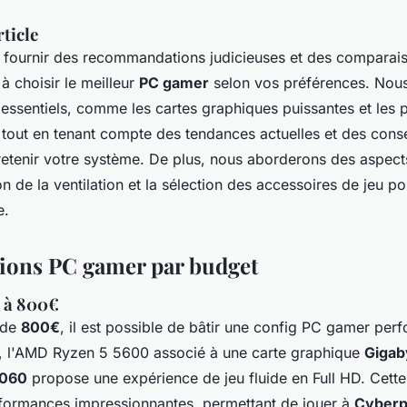
rticle
de fournir des recommandations judicieuses et des comparais
à choisir le meilleur
PC gamer
selon vos préférences. Nou
essentiels, comme les cartes graphiques puissantes et les 
 tout en tenant compte des tendances actuelles et des conse
tretenir votre système. De plus, nous aborderons des aspect
 de la ventilation et la sélection des accessoires de jeu p
e.
ions PC gamer par budget
 à 800€
 de
800€
, il est possible de bâtir une config PC gamer per
ix, l'AMD Ryzen 5 5600 associé à une carte graphique
Gigab
4060
propose une expérience de jeu fluide en Full HD. Cette
rformances impressionnantes, permettant de jouer à
Cyberp