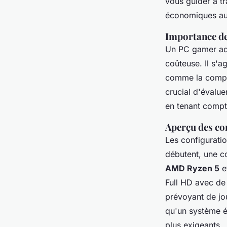
vous guider à tr
économiques aux
Importance de
Un PC gamer ada
coûteuse. Il s'a
comme la compat
crucial d'évalu
en tenant compt
Aperçu des co
Les configurati
débutent, une c
AMD Ryzen 5
e
Full HD avec de
prévoyant de jo
qu'un système 
plus exigeants.