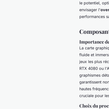
le potentiel, op
envisager l'
over
performances sa
Composants
Importance de
La carte graphi
fluide et immer
jeux les plus r
RTX 4080 ou l'A
graphismes détai
garantissent no
hautes fréquence
cruciale pour le
Choix du proc