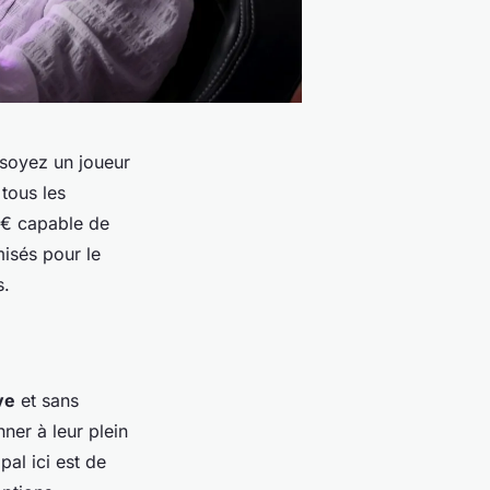
 soyez un joueur
tous les
 € capable de
isés pour le
s.
ve
et sans
er à leur plein
pal ici est de