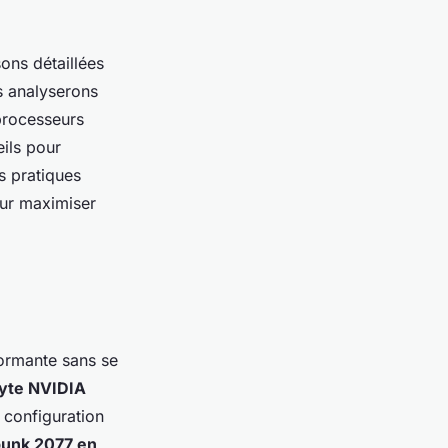
ons détaillées
s analyserons
processeurs
ils pour
s pratiques
our maximiser
formante sans se
yte NVIDIA
 configuration
unk 2077 en