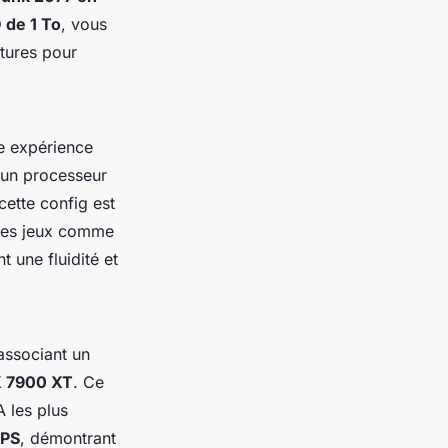
 de 1 To
, vous
utures pour
e expérience
'un processeur
 cette config est
 Des jeux comme
t une fluidité et
 associant un
X 7900 XT
. Ce
 les plus
FPS
, démontrant