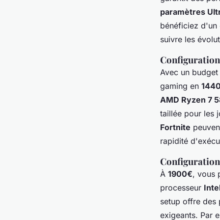
paramètres Ultr
bénéficiez d'un 
suivre les évolu
Configuration
Avec un budget
gaming en
144
AMD Ryzen 7 
taillée pour le
Fortnite
peuvent
rapidité d'exécu
Configuration
À
1900€
, vous 
processeur
Inte
setup offre des
exigeants. Par 