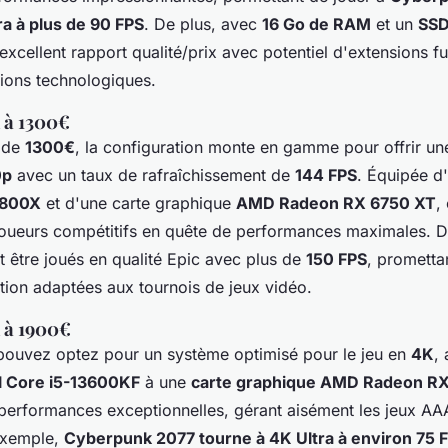
a à plus de 90 FPS
. De plus, avec
16 Go de RAM
et un
SSD
excellent rapport qualité/prix avec potentiel d'extensions f
tions technologiques.
 à 1300€
 de
1300€
, la configuration monte en gamme pour offrir un
0p
avec un taux de rafraîchissement de
144 FPS
. Équipée d
5800X
et d'une carte graphique
AMD Radeon RX 6750 XT
,
s joueurs compétitifs en quête de performances maximales.
 être joués en qualité Epic avec plus de
150 FPS
, promettan
tion adaptées aux tournois de jeux vidéo.
 à 1900€
pouvez optez pour un système optimisé pour le jeu en
4K
,
l Core i5-13600KF
à une
carte graphique AMD Radeon R
 performances exceptionnelles, gérant aisément les jeux AAA
exemple,
Cyberpunk 2077 tourne à 4K Ultra à environ 75 