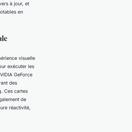
ers à jour, et
notables en
ale
érience visuelle
our exécuter les
NVIDIA GeForce
rant des
g. Ces cartes
également de
ure réactivité,