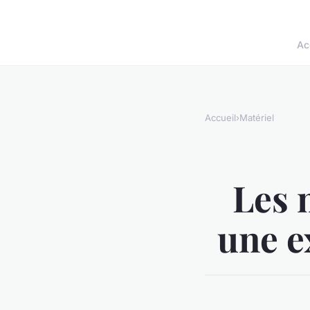
Ac
Accueil
›
Matériel
Les 
une e